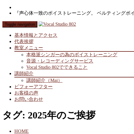
『声心体一致のボイストレーニング。 ベルティングボ
Toggle navigation
基本情報とアクセス
代表挨拶
教室メニュー
本格派シンガーの為のボイストレーニング
音源・レコーディングサービス
Vocal Studio 802でできること
講師紹介
講師紹介（Mai）
ビフォーアフター
お客様の声
お問い合わせ
タグ: 2025年のご挨拶
HOME