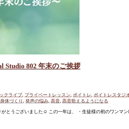
tudio 802 年末のご挨拶
ックライブ
,
プライベートレッスン
,
ボイトレ
,
ボイトレスタジ
身体づくり
,
発声の悩み
,
高音
,
高音歌えるようになる
当にありがとうございました☺︎ この一年は、 ・生徒様の初のワンマン