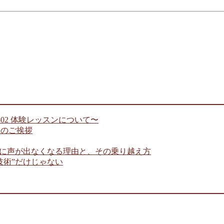
 802 体験レッスンについて〜
年末のご挨拶
きに声が出なくなる理由と、その乗り越え方
技術”だけじゃない