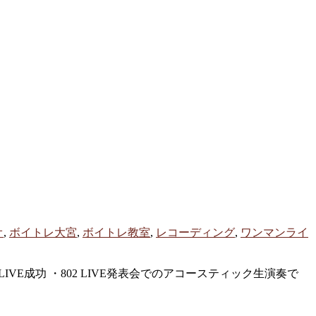
オ
,
ボイトレ大宮
,
ボイトレ教室
,
レコーディング
,
ワンマンライ
LIVE成功 ・802 LIVE発表会でのアコースティック生演奏で