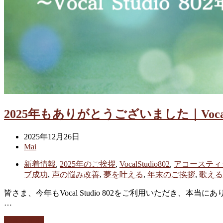
2025年もありがとうございました｜Vocal S
2025年12月26日
Mai
新着情報
,
2025年のご挨拶
,
VocalStudio802
,
アコースティ
ブ成功
,
声の悩み改善
,
夢を叶える
,
年末のご挨拶
,
歌える
皆さま、今年もVocal Studio 802をご利用いただき、本
…
続きを読む