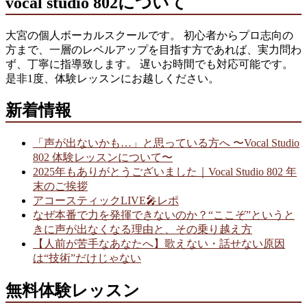
vocal studio 802について
大宮の個人ボーカルスクールです。 初心者からプロ志向の
方まで、一層のレベルアップを目指す方であれば、実力問わ
ず、丁寧に指導致します。 遅いお時間でも対応可能です。
是非1度、体験レッスンにお越しください。
新着情報
「声が出ないかも…」と思っている方へ 〜Vocal Studio
802 体験レッスンについて〜
2025年もありがとうございました｜Vocal Studio 802 年
末のご挨拶
アコースティックLIVE🎤レポ
なぜ本番で力を発揮できないのか？“ここぞ”というと
きに声が出なくなる理由と、その乗り越え方
【人前が苦手なあなたへ】歌えない・話せない原因
は“技術”だけじゃない
無料体験レッスン