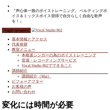
『声心体一致のボイストレーニング。 ベルティングボ
イス＆ミックスボイス習得で自分らしく自由な歌声
を！』
Toggle navigation
基本情報とアクセス
代表挨拶
教室メニュー
本格派シンガーの為のボイストレーニング
音源・レコーディングサービス
Vocal Studio 802でできること
講師紹介
講師紹介（Mai）
ビフォーアフター
お客様の声
お問い合わせ
変化には時間が必要