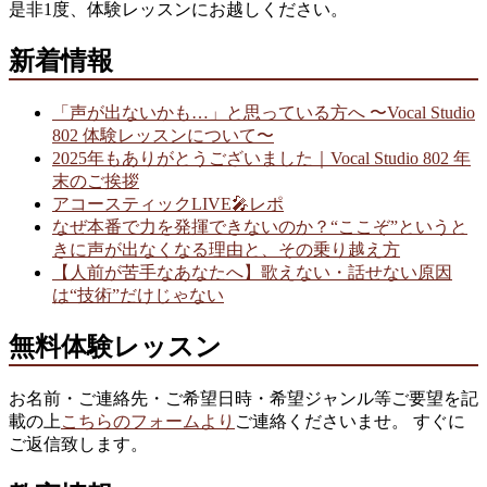
是非1度、体験レッスンにお越しください。
新着情報
「声が出ないかも…」と思っている方へ 〜Vocal Studio
802 体験レッスンについて〜
2025年もありがとうございました｜Vocal Studio 802 年
末のご挨拶
アコースティックLIVE🎤レポ
なぜ本番で力を発揮できないのか？“ここぞ”というと
きに声が出なくなる理由と、その乗り越え方
【人前が苦手なあなたへ】歌えない・話せない原因
は“技術”だけじゃない
無料体験レッスン
お名前・ご連絡先・ご希望日時・希望ジャンル等ご要望を記
載の上
こちらのフォームより
ご連絡くださいませ。 すぐに
ご返信致します。