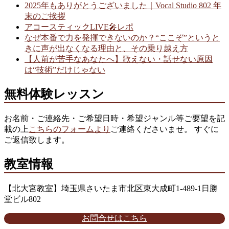
2025年もありがとうございました｜Vocal Studio 802 年
末のご挨拶
アコースティックLIVE🎤レポ
なぜ本番で力を発揮できないのか？“ここぞ”というと
きに声が出なくなる理由と、その乗り越え方
【人前が苦手なあなたへ】歌えない・話せない原因
は“技術”だけじゃない
無料体験レッスン
お名前・ご連絡先・ご希望日時・希望ジャンル等ご要望を記
載の上
こちらのフォームより
ご連絡くださいませ。 すぐに
ご返信致します。
教室情報
【北大宮教室】埼玉県さいたま市北区東大成町1-489-1日勝
堂ビル802
お問合せはこちら