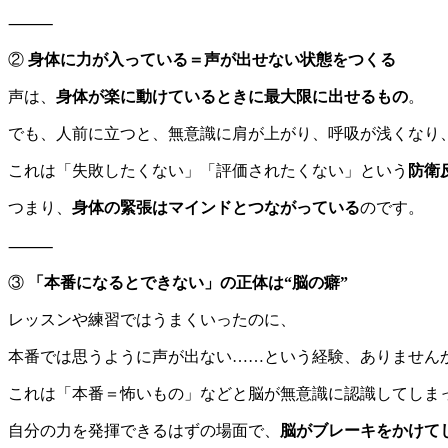
⸻
②
身体に力が入っている＝声が出せない状態をつくる
声は、
身体が楽に動けているときに最大限に出せるもの
。
でも、人前に立つと、無意識に肩が上がり、呼吸が浅くなり
これは「失敗したくない」「評価されたくない」という
防衛
つまり、
身体の緊張はマインドとつながっている
のです。
⸻
③
「本番になるとできない」の正体は“脳の癖”
レッスンや練習ではうまくいったのに、
本番では思うように声が出ない……という経験、ありません
これは「本番＝怖いもの」などと脳が無意識に認識してしま
自分の力を発揮できるはずの場面で、
脳がブレーキをかけて