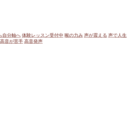
ら自分軸へ
体験レッスン受付中
喉の力み
声が震える
声で人生
高音が苦手
高音発声