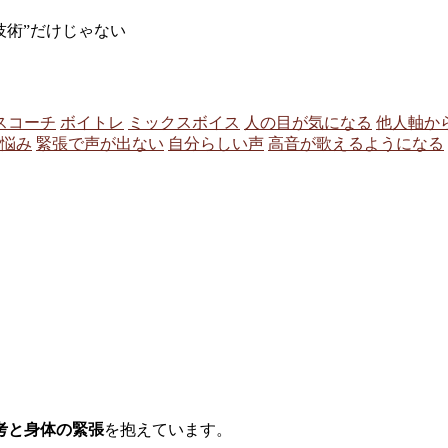
技術”だけじゃない
スコーチ
ボイトレ
ミックスボイス
人の目が気になる
他人軸か
悩み
緊張で声が出ない
自分らしい声
高音が歌えるようになる
考と身体の緊張
を抱えています。