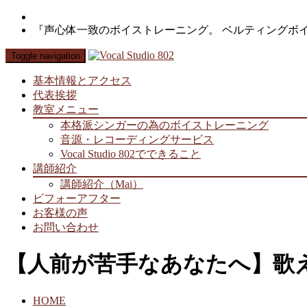
『声心体一致のボイストレーニング。 ベルティングボ
Toggle navigation
基本情報とアクセス
代表挨拶
教室メニュー
本格派シンガーの為のボイストレーニング
音源・レコーディングサービス
Vocal Studio 802でできること
講師紹介
講師紹介（Mai）
ビフォーアフター
お客様の声
お問い合わせ
【人前が苦手なあなたへ】歌
HOME