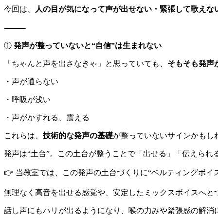
今回は、
人の目が気になって声が出せない・緊張して歌えな
⸻
①
発声が整っていないと“自信”は生まれない
「ちゃんと声を出さなきゃ」と思っていても、
そもそも発声
・声が通らない
・呼吸が浅い
・声がかすれる、震える
これらは、
技術的な発声の基礎
が整っていないサインかもし
発声は“土台”。この土台が整うことで「出せる」「伝えられ
👉 当教室では、この発声の土台づくりに“ベルティングボ
無理なく高音を出せる感覚や、安定したミックスボイスへと
話し声にもハリが出るようになり、喉の力みや緊張感の解消