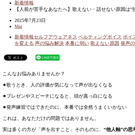
新着情報
【人前が苦手なあなたへ】歌えない・話せない原因は“
2025年7月23日
Mai
新着情報
セルフアウェアネス
ベルティングボイス
ボイ
を変える
声の悩み解決
本番に弱い
歌えない原因
発声の
こんなお悩みありませんか？
⚫︎歌うとき、人の評価が気になって声が出なくなる
⚫︎プレゼンやスピーチになると、頭が真っ白になる
⚫︎発声練習ではできたのに、本番では全然うまくいかない
これは、あなただけの問題ではありません。
実は多くの方が「声を出すこと」そのものに、
“他人軸”の思