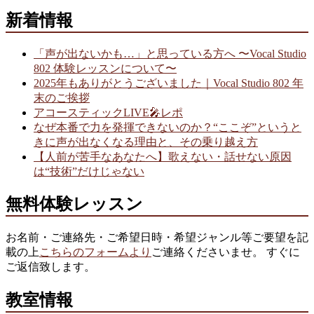
新着情報
「声が出ないかも…」と思っている方へ 〜Vocal Studio
802 体験レッスンについて〜
2025年もありがとうございました｜Vocal Studio 802 年
末のご挨拶
アコースティックLIVE🎤レポ
なぜ本番で力を発揮できないのか？“ここぞ”というと
きに声が出なくなる理由と、その乗り越え方
【人前が苦手なあなたへ】歌えない・話せない原因
は“技術”だけじゃない
無料体験レッスン
お名前・ご連絡先・ご希望日時・希望ジャンル等ご要望を記
載の上
こちらのフォームより
ご連絡くださいませ。 すぐに
ご返信致します。
教室情報