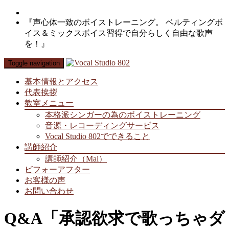
『声心体一致のボイストレーニング。 ベルティングボ
イス＆ミックスボイス習得で自分らしく自由な歌声
を！』
Toggle navigation
基本情報とアクセス
代表挨拶
教室メニュー
本格派シンガーの為のボイストレーニング
音源・レコーディングサービス
Vocal Studio 802でできること
講師紹介
講師紹介（Mai）
ビフォーアフター
お客様の声
お問い合わせ
Q&A「承認欲求で歌っちゃダ