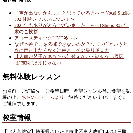
「声が出ないかも…」と思っている方へ 〜Vocal Studio
802 体験レッスンについて〜
2025年もありがとうございました｜Vocal Studio 802 年
末のご挨拶
アコースティックLIVE🎤レポ
なぜ本番で力を発揮できないのか？“ここぞ”というと
きに声が出なくなる理由と、その乗り越え方
【人前が苦手なあなたへ】歌えない・話せない原因
は“技術”だけじゃない
無料体験レッスン
お名前・ご連絡先・ご希望日時・希望ジャンル等ご要望を記
載の上
こちらのフォームより
ご連絡くださいませ。 すぐに
ご返信致します。
教室情報
【北大宮教室】埼玉県さいたま市北区東大成町1-489-1日勝