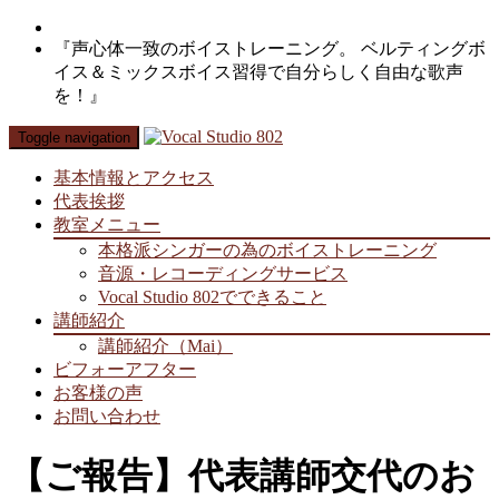
『声心体一致のボイストレーニング。 ベルティングボ
イス＆ミックスボイス習得で自分らしく自由な歌声
を！』
Toggle navigation
基本情報とアクセス
代表挨拶
教室メニュー
本格派シンガーの為のボイストレーニング
音源・レコーディングサービス
Vocal Studio 802でできること
講師紹介
講師紹介（Mai）
ビフォーアフター
お客様の声
お問い合わせ
【ご報告】代表講師交代のお