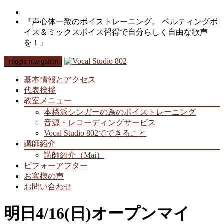
『声心体一致のボイストレーニング。 ベルティングボ
イス＆ミックスボイス習得で自分らしく自由な歌声
を！』
Toggle navigation
基本情報とアクセス
代表挨拶
教室メニュー
本格派シンガーの為のボイストレーニング
音源・レコーディングサービス
Vocal Studio 802でできること
講師紹介
講師紹介（Mai）
ビフォーアフター
お客様の声
お問い合わせ
明日4/16(日)オープンマイ