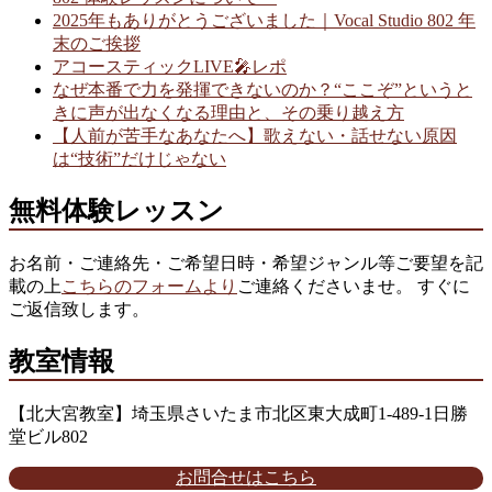
2025年もありがとうございました｜Vocal Studio 802 年
末のご挨拶
アコースティックLIVE🎤レポ
なぜ本番で力を発揮できないのか？“ここぞ”というと
きに声が出なくなる理由と、その乗り越え方
【人前が苦手なあなたへ】歌えない・話せない原因
は“技術”だけじゃない
無料体験レッスン
お名前・ご連絡先・ご希望日時・希望ジャンル等ご要望を記
載の上
こちらのフォームより
ご連絡くださいませ。 すぐに
ご返信致します。
教室情報
【北大宮教室】埼玉県さいたま市北区東大成町1-489-1日勝
堂ビル802
お問合せはこちら