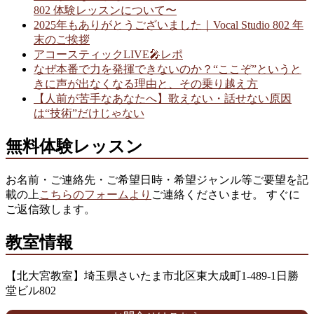
802 体験レッスンについて〜
2025年もありがとうございました｜Vocal Studio 802 年
末のご挨拶
アコースティックLIVE🎤レポ
なぜ本番で力を発揮できないのか？“ここぞ”というと
きに声が出なくなる理由と、その乗り越え方
【人前が苦手なあなたへ】歌えない・話せない原因
は“技術”だけじゃない
無料体験レッスン
お名前・ご連絡先・ご希望日時・希望ジャンル等ご要望を記
載の上
こちらのフォームより
ご連絡くださいませ。 すぐに
ご返信致します。
教室情報
【北大宮教室】埼玉県さいたま市北区東大成町1-489-1日勝
堂ビル802