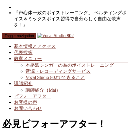
『声心体一致のボイストレーニング。 ベルティングボ
イス＆ミックスボイス習得で自分らしく自由な歌声
を！』
Toggle navigation
基本情報とアクセス
代表挨拶
教室メニュー
本格派シンガーの為のボイストレーニング
音源・レコーディングサービス
Vocal Studio 802でできること
講師紹介
講師紹介（Mai）
ビフォーアフター
お客様の声
お問い合わせ
必見ビフォーアフター！