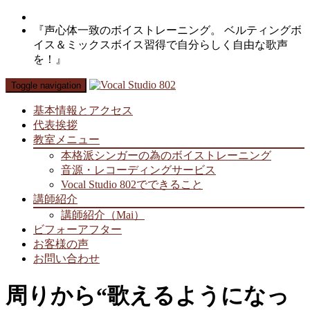
『声心体一致のボイストレーニング。 ベルティングボ
イス＆ミックスボイス習得で自分らしく自由な歌声
を！』
Toggle navigation
基本情報とアクセス
代表挨拶
教室メニュー
本格派シンガーの為のボイストレーニング
音源・レコーディングサービス
Vocal Studio 802でできること
講師紹介
講師紹介（Mai）
ビフォーアフター
お客様の声
お問い合わせ
周りから“歌えるようになっ