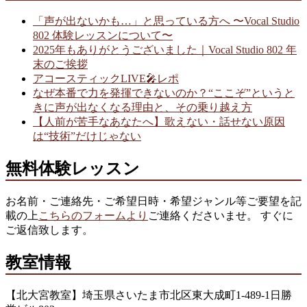
「声が出ないかも…」と思っている方へ 〜Vocal Studio
802 体験レッスンについて〜
2025年もありがとうございました｜Vocal Studio 802 年
末のご挨拶
アコースティックLIVE🎤レポ
なぜ本番で力を発揮できないのか？“ここぞ”というと
きに声が出なくなる理由と、その乗り越え方
【人前が苦手なあなたへ】歌えない・話せない原因
は“技術”だけじゃない
無料体験レッスン
お名前・ご連絡先・ご希望日時・希望ジャンル等ご要望を記
載の上
こちらのフォームより
ご連絡くださいませ。 すぐに
ご返信致します。
教室情報
【北大宮教室】埼玉県さいたま市北区東大成町1-489-1日勝