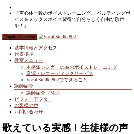
『声心体一致のボイストレーニング。 ベルティングボ
イス＆ミックスボイス習得で自分らしく自由な歌声
を！』
Toggle navigation
基本情報とアクセス
代表挨拶
教室メニュー
本格派シンガーの為のボイストレーニング
音源・レコーディングサービス
Vocal Studio 802でできること
講師紹介
講師紹介（Mai）
ビフォーアフター
お客様の声
お問い合わせ
歌えている実感！生徒様の声