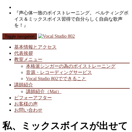
『声心体一致のボイストレーニング。 ベルティングボ
イス＆ミックスボイス習得で自分らしく自由な歌声
を！』
Toggle navigation
基本情報とアクセス
代表挨拶
教室メニュー
本格派シンガーの為のボイストレーニング
音源・レコーディングサービス
Vocal Studio 802でできること
講師紹介
講師紹介（Mai）
ビフォーアフター
お客様の声
お問い合わせ
私、ミックスボイスが出せて