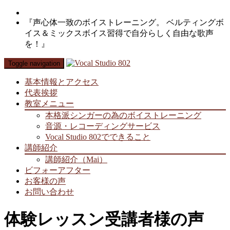
『声心体一致のボイストレーニング。 ベルティングボ
イス＆ミックスボイス習得で自分らしく自由な歌声
を！』
Toggle navigation
基本情報とアクセス
代表挨拶
教室メニュー
本格派シンガーの為のボイストレーニング
音源・レコーディングサービス
Vocal Studio 802でできること
講師紹介
講師紹介（Mai）
ビフォーアフター
お客様の声
お問い合わせ
体験レッスン受講者様の声