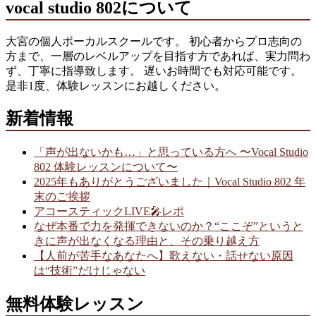
vocal studio 802について
大宮の個人ボーカルスクールです。 初心者からプロ志向の
方まで、一層のレベルアップを目指す方であれば、実力問わ
ず、丁寧に指導致します。 遅いお時間でも対応可能です。
是非1度、体験レッスンにお越しください。
新着情報
「声が出ないかも…」と思っている方へ 〜Vocal Studio
802 体験レッスンについて〜
2025年もありがとうございました｜Vocal Studio 802 年
末のご挨拶
アコースティックLIVE🎤レポ
なぜ本番で力を発揮できないのか？“ここぞ”というと
きに声が出なくなる理由と、その乗り越え方
【人前が苦手なあなたへ】歌えない・話せない原因
は“技術”だけじゃない
無料体験レッスン