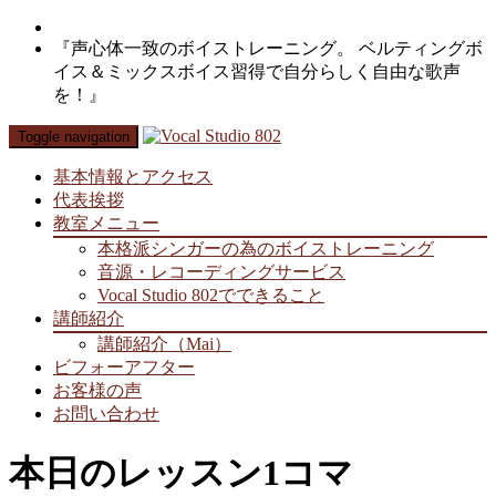
『声心体一致のボイストレーニング。 ベルティングボ
イス＆ミックスボイス習得で自分らしく自由な歌声
を！』
Toggle navigation
基本情報とアクセス
代表挨拶
教室メニュー
本格派シンガーの為のボイストレーニング
音源・レコーディングサービス
Vocal Studio 802でできること
講師紹介
講師紹介（Mai）
ビフォーアフター
お客様の声
お問い合わせ
本日のレッスン1コマ