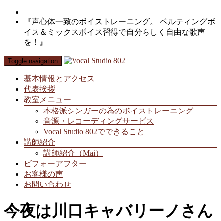
『声心体一致のボイストレーニング。 ベルティングボ
イス＆ミックスボイス習得で自分らしく自由な歌声
を！』
Toggle navigation
基本情報とアクセス
代表挨拶
教室メニュー
本格派シンガーの為のボイストレーニング
音源・レコーディングサービス
Vocal Studio 802でできること
講師紹介
講師紹介（Mai）
ビフォーアフター
お客様の声
お問い合わせ
今夜は川口キャバリーノさん