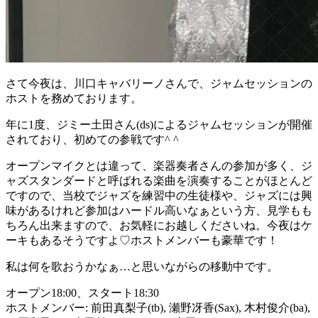
さて今夜は、川口キャバリーノさんで、ジャムセッションの
ホストを務めております。
年に1度、ジミー土田さん(ds)によるジャムセッションが開催
されており、初めての参戦です^ ^
オープンマイクとは違って、楽器奏者さんの参加が多く、ジ
ャズスタンダードと呼ばれる楽曲を演奏することがほとんど
ですので、当校でジャズを練習中の生徒様や、ジャズには興
味があるけれど参加はハードル高いなぁという方、見学もも
ちろん出来ますので、お気軽にお越しくださいね。今夜はケ
ーキもあるそうですよ♡ホストメンバーも豪華です！
私は何を歌おうかなぁ…と思いながらの移動中です。
オープン18:00、スタート18:30
ホストメンバー: 前田真梨子(tb), 瀬野冴香(Sax), 木村俊介(ba),