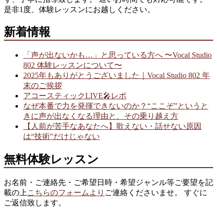
是非1度、体験レッスンにお越しください。
新着情報
「声が出ないかも…」と思っている方へ 〜Vocal Studio
802 体験レッスンについて〜
2025年もありがとうございました｜Vocal Studio 802 年
末のご挨拶
アコースティックLIVE🎤レポ
なぜ本番で力を発揮できないのか？“ここぞ”というと
きに声が出なくなる理由と、その乗り越え方
【人前が苦手なあなたへ】歌えない・話せない原因
は“技術”だけじゃない
無料体験レッスン
お名前・ご連絡先・ご希望日時・希望ジャンル等ご要望を記
載の上
こちらのフォームより
ご連絡くださいませ。 すぐに
ご返信致します。