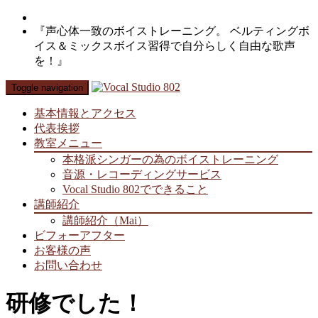
『声心体一致のボイストレーニング。 ベルティングボ
イス＆ミックスボイス習得で自分らしく自由な歌声
を！』
Toggle navigation
基本情報とアクセス
代表挨拶
教室メニュー
本格派シンガーの為のボイストレーニング
音源・レコーディングサービス
Vocal Studio 802でできること
講師紹介
講師紹介（Mai）
ビフォーアフター
お客様の声
お問い合わせ
研修でした！