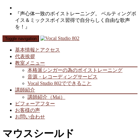
『声心体一致のボイストレーニング。 ベルティングボ
イス＆ミックスボイス習得で自分らしく自由な歌声
を！』
Toggle navigation
基本情報とアクセス
代表挨拶
教室メニュー
本格派シンガーの為のボイストレーニング
音源・レコーディングサービス
Vocal Studio 802でできること
講師紹介
講師紹介（Mai）
ビフォーアフター
お客様の声
お問い合わせ
マウスシールド