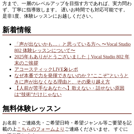
方まで、一層のレベルアップを目指す方であれば、実力問わ
ず、丁寧に指導致します。 遅いお時間でも対応可能です。
是非1度、体験レッスンにお越しください。
新着情報
「声が出ないかも…」と思っている方へ 〜Vocal Studio
802 体験レッスンについて〜
2025年もありがとうございました｜Vocal Studio 802 年
末のご挨拶
アコースティックLIVE🎤レポ
なぜ本番で力を発揮できないのか？“ここぞ”というと
きに声が出なくなる理由と、その乗り越え方
【人前が苦手なあなたへ】歌えない・話せない原因
は“技術”だけじゃない
無料体験レッスン
お名前・ご連絡先・ご希望日時・希望ジャンル等ご要望を記
載の上
こちらのフォームより
ご連絡くださいませ。 すぐに