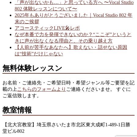
「声が出ないかも…」と思っている方へ 〜Vocal Studio
802 体験レッスンについて〜
2025年もありがとうございました｜Vocal Studio 802 年
末のご挨拶
アコースティックLIVE🎤レポ
なぜ本番で力を発揮できないのか？“ここぞ”というと
きに声が出なくなる理由と、その乗り越え方
【人前が苦手なあなたへ】歌えない・話せない原因
は“技術”だけじゃない
無料体験レッスン
お名前・ご連絡先・ご希望日時・希望ジャンル等ご要望を記
載の上
こちらのフォームより
ご連絡くださいませ。 すぐに
ご返信致します。
教室情報
【北大宮教室】埼玉県さいたま市北区東大成町1-489-1日勝
堂ビル802