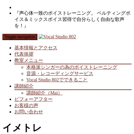
『声心体一致のボイストレーニング。 ベルティングボ
イス＆ミックスボイス習得で自分らしく自由な歌声
を！』
Toggle navigation
基本情報とアクセス
代表挨拶
教室メニュー
本格派シンガーの為のボイストレーニング
音源・レコーディングサービス
Vocal Studio 802でできること
講師紹介
講師紹介（Mai）
ビフォーアフター
お客様の声
お問い合わせ
イメトレ