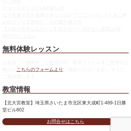
のご挨拶
アコースティックLIVE🎤レポ
なぜ本番で力を発揮できないのか？“ここぞ”というときに声
が出なくなる理由と、その乗り越え方
【人前が苦手なあなたへ】歌えない・話せない原因は“技
術”だけじゃない
無料体験レッスン
お名前・ご連絡先・ご希望日時・希望ジャンル等ご要望を記
載の上
こちらのフォームより
ご連絡くださいませ。 すぐに
ご返信致します。
教室情報
【北大宮教室】埼玉県さいたま市北区東大成町1-489-1日勝
堂ビル802
お問合せはこちら