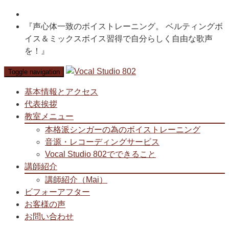
『声心体一致のボイストレーニング。 ベルティングボ
イス＆ミックスボイス習得で自分らしく自由な歌声
を！』
Toggle navigation
基本情報とアクセス
代表挨拶
教室メニュー
本格派シンガーの為のボイストレーニング
音源・レコーディングサービス
Vocal Studio 802でできること
講師紹介
講師紹介（Mai）
ビフォーアフター
お客様の声
お問い合わせ