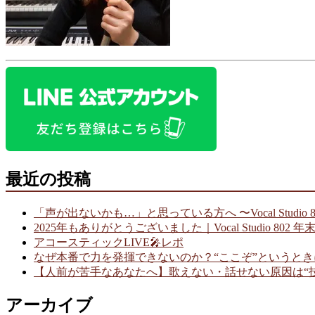
最近の投稿
「声が出ないかも…」と思っている方へ 〜Vocal Studio
2025年もありがとうございました｜Vocal Studio 802 
アコースティックLIVE🎤レポ
なぜ本番で力を発揮できないのか？“ここぞ”というと
【人前が苦手なあなたへ】歌えない・話せない原因は“
アーカイブ