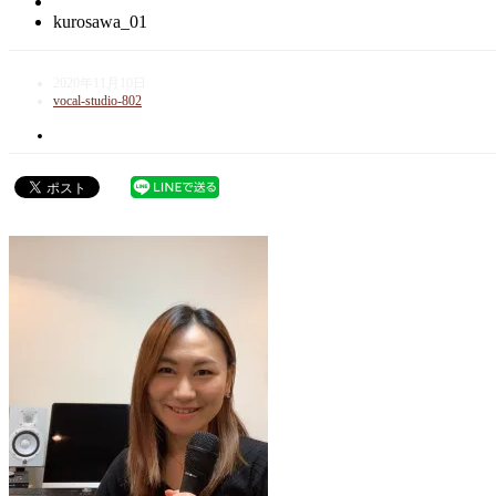
kurosawa_01
2020年11月10日
vocal-studio-802