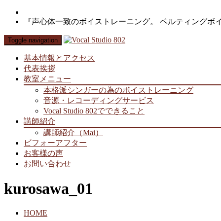
『声心体一致のボイストレーニング。 ベルティングボ
Toggle navigation
基本情報とアクセス
代表挨拶
教室メニュー
本格派シンガーの為のボイストレーニング
音源・レコーディングサービス
Vocal Studio 802でできること
講師紹介
講師紹介（Mai）
ビフォーアフター
お客様の声
お問い合わせ
kurosawa_01
HOME