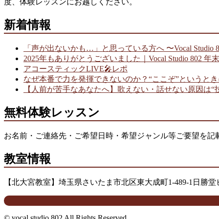
度、体験レッスンにお越しください。
新着情報
「声が出ないかも…」と思っている方へ 〜Vocal Studio
2025年もありがとうございました｜Vocal Studio 802 
アコースティックLIVE🎤レポ
なぜ本番で力を発揮できないのか？“ここぞ”というと
【人前が苦手なあなたへ】歌えない・話せない原因は“
無料体験レッスン
お名前・ご連絡先・ご希望日時・希望ジャンル等ご要望を記
教室情報
【北大宮教室】埼玉県さいたま市北区東大成町1-489-1日勝堂ビ
© vocal studio 802 All Rights Reserved.