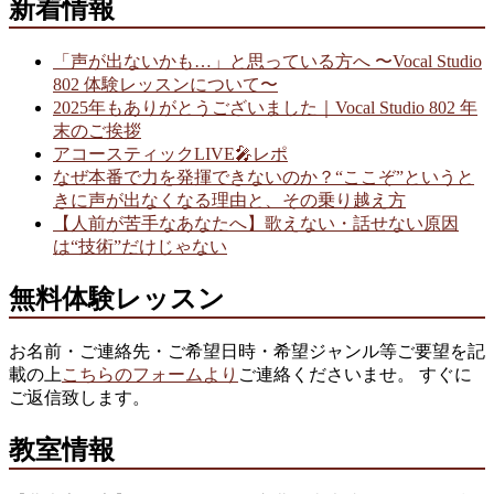
新着情報
「声が出ないかも…」と思っている方へ 〜Vocal Studio
802 体験レッスンについて〜
2025年もありがとうございました｜Vocal Studio 802 年
末のご挨拶
アコースティックLIVE🎤レポ
なぜ本番で力を発揮できないのか？“ここぞ”というと
きに声が出なくなる理由と、その乗り越え方
【人前が苦手なあなたへ】歌えない・話せない原因
は“技術”だけじゃない
無料体験レッスン
お名前・ご連絡先・ご希望日時・希望ジャンル等ご要望を記
載の上
こちらのフォームより
ご連絡くださいませ。 すぐに
ご返信致します。
教室情報