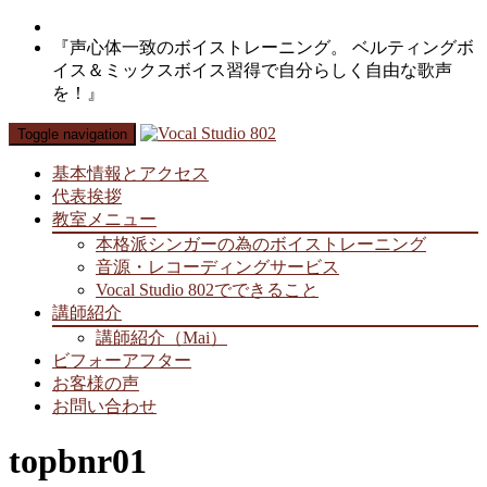
『声心体一致のボイストレーニング。 ベルティングボ
イス＆ミックスボイス習得で自分らしく自由な歌声
を！』
Toggle navigation
基本情報とアクセス
代表挨拶
教室メニュー
本格派シンガーの為のボイストレーニング
音源・レコーディングサービス
Vocal Studio 802でできること
講師紹介
講師紹介（Mai）
ビフォーアフター
お客様の声
お問い合わせ
topbnr01